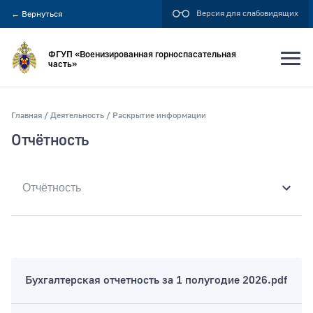
Версия для слабовидящих
←
Вернуться
ФГУП «Военизированная горноспасательная
часть»
Главная
Деятельность
Раскрытие информации
Искать по:
Отчётность
всей фразе
отдельным словам
Публикация не ранее
Бухгалтерская отчетность за 1 полугодие 2026.pdf
Публикация не позднее