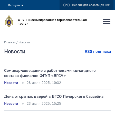
Версия для слабовидящих
←
Вернуться
ФГУП «Военизированная горноспасательная
часть»
Главная
Новости
Искать по:
Новости
RSS подписка
всей фразе
отдельным словам
Семинар-совещание с работниками командного
состава филиалов ФГУП «ВГСЧ»
Новости
28 июля 2025, 10:32
Публикация не ранее
День открытых дверей в ВГСО Печорского бассейна
Новости
23 июля 2025, 15:25
Публикация не позднее