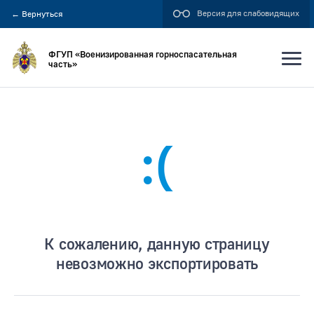
Версия для слабовидящих
←
Вернуться
ФГУП «Военизированная горноспасательная
часть»
Искать по:
:(
всей фразе
отдельным словам
Публикация не ранее
К сожалению, данную страницу
невозможно экспортировать
Публикация не позднее