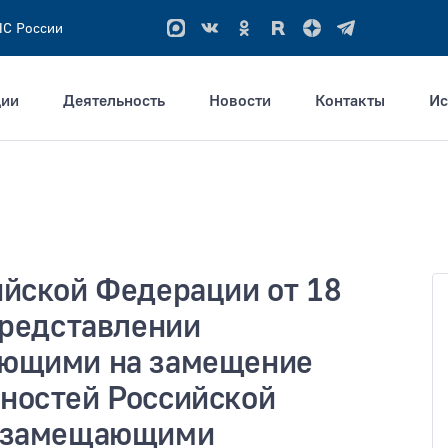
ЧС России
ции
Деятельность
Новости
Контакты
Ис
ым словам
ийской Федерации от 18
ация не позднее
Тип раздела
представлении
ующими на замещение
ностей Российской
, замещающими