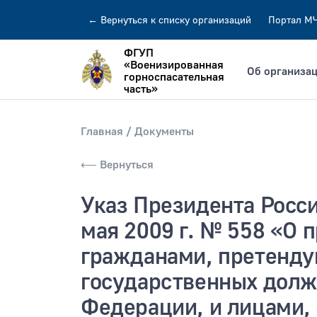
←
Вернуться
к списку организаций
Портал М
ФГУП
«Военизированная
Об организа
горноспасательная
часть»
Главная
Документы
⟵ Вернуться
Искать по:
всей фразе
отдельн
Указ Президента Росс
Публикация не ранее
Публик
мая 2009 г. № 558 «О 
гражданами, претенд
государственных долж
Федерации, и лицами