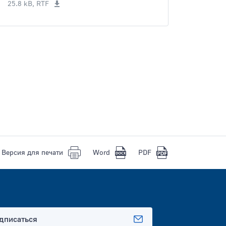
25.8 kB, RTF
замещение государственных
должностей Российской
Федерации, и лицами,
замещающими государственные
должности Российской
Федерации, сведений о доходах,
об имуществе и обязательствах
имущественного характера»;
Версия для печати
Word
PDF
дписаться